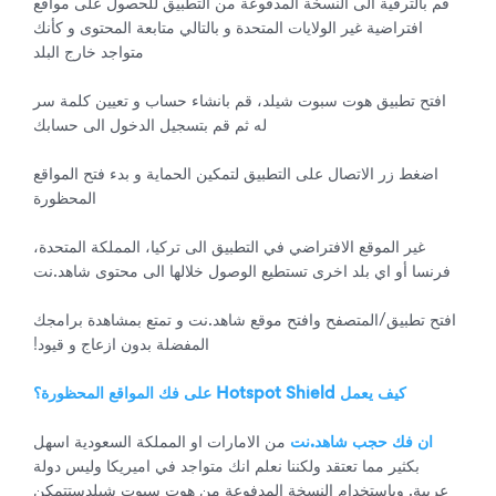
قم بالترقية الى النسخة المدفوعة من التطبيق للحصول على مواقع
افتراضية غير الولايات المتحدة و بالتالي متابعة المحتوى و كأنك
متواجد خارج البلد
افتح تطبيق هوت سبوت شيلد، قم بانشاء حساب و تعيين كلمة سر
له ثم قم بتسجيل الدخول الى حسابك
اضغط زر الاتصال على التطبيق لتمكين الحماية و بدء فتح المواقع
المحظورة
غير الموقع الافتراضي في التطبيق الى تركيا، المملكة المتحدة،
فرنسا أو اي بلد اخرى تستطيع الوصول خلالها الى محتوى شاهد.نت
افتح تطبيق/المتصفح وافتح موقع شاهد.نت و تمتع بمشاهدة برامجك
المفضلة بدون ازعاج و قيود!
كيف يعمل Hotspot Shield على فك المواقع المحظورة؟
ان فك حجب شاهد.نت
من الامارات او المملكة السعودية اسهل
بكثير مما تعتقد ولكننا نعلم انك متواجد في اميريكا وليس دولة
عربية. وباستخدام النسخة المدفوعة من هوت سبوت شيلدستتمكن