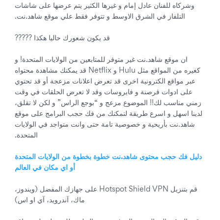
وشركاه للفنان عادل إمام و غيرها الكثير يتم عرضها على شاشات
التلفاز في الشرق الاوسط و تتوفر فقط علي موقع شاهد.نت.
قد يكون شعورك حاليا هكذا ?????
ان موقع شاهد.نت غير متوفر للمتابعين من الولايات المتحدة! و
كغيره من المواقع مثل Hulu و Netflix قد يمكنك مشاهدة محتواه
عبر مواقع الكترونية اخرى قد تعرض اعلانات مزعجة أو قد تحتوي
على ادوات قرصنة و فايروسات وقد لا تعرض الحلقات في وقت
زمني مناسب لك!! الموضوع مزعج و “بوجع الراس” و لكن لا تقلق،
لدينا اسهل و اسرع طريقة لتمكنك من فك حجب البرامج على موقع
شاهد.نت بأريحية و خصوصية تامة حتى وانت متواجد في الولايات
المتحدة.
دليل فك حجب محتوى شاهد.نت خطوة بخطوة من الولايات المتحدة
أو اي مكان في العالم
قم بتنزيل Hotspot Shield VPN على جهازك المفضل (ويندوز،
ماك، آندرويد، آي او اس)