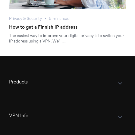
Privacy & Security
6
min.
read
How to get a Finnish IP address
The easiest way to improve your digital privacy is to switch your
IP address using a VPN. We’ll …
Products
VPN Info